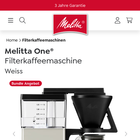
3 Jahre Garantie
alt springen
Home
Filterkaffeemaschinen
Melitta One®
Filterkaffeemaschine
Weiss
Skip image gallery
Bundle Angebot