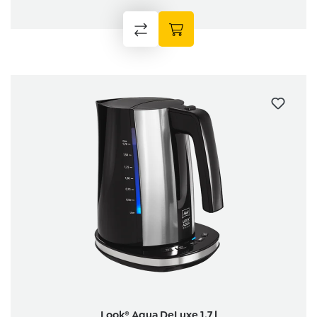
Look® Aqua DeLuxe 1,7 l