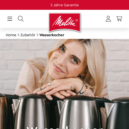
3 Jahre Garantie
alt springen
Home
Zubehör
Wasserkocher