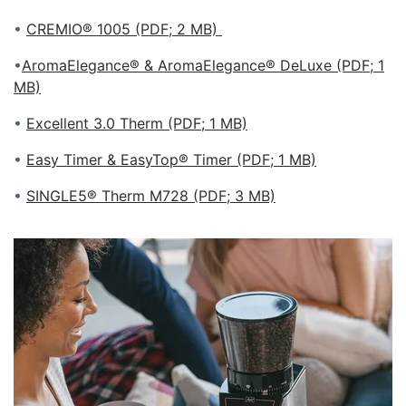
•
CREMIO® 1005 (PDF; 2 MB)
•
AromaElegance® & AromaElegance® DeLuxe (PDF; 1
MB)
•
Excellent 3.0 Therm (PDF; 1 MB)
•
Easy Timer & EasyTop® Timer (PDF; 1 MB)
•
SINGLE5® Therm M728 (PDF; 3 MB)