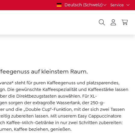
Deutsch (Schweiz)
Service
ffeegenuss auf kleinstem Raum.
Avanza® steht für puren Kaffeegenuss und platzsparendes,
ign. Die gewünschte Kaffeespezialität und Kaffeestärke lassen
über die Direktbezugstasten auswählen. Für XL-
en sorgen der extragroße Wassertank, der 250-g-
r und die „Double Cup“-Funktion, mit der sich zwei Tassen
zeitig zubereiten lassen. Mit unserem Easy Cappuccinatore
uch Kaffee-Milch-Getränke in nur zwei Schritten zubereiten:
umen, Kaffee beziehen, genießen.