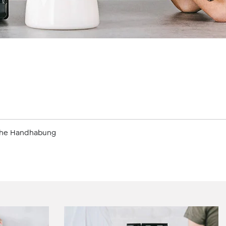
e
ache Handhabung