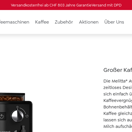
Versandkostenfrei ab CHF 80
3 Jahre Garantie
Versand mit DPD
ffeemaschinen
Kaffee
Zubehör
Aktionen
Über Uns
Großer Ka
Die Melitta® 
zeitloses Des
sich einfach 
Kaffeevergnüg
Bohnenbehälte
Kaffee gleich
lassen sich a
Milch aufschä