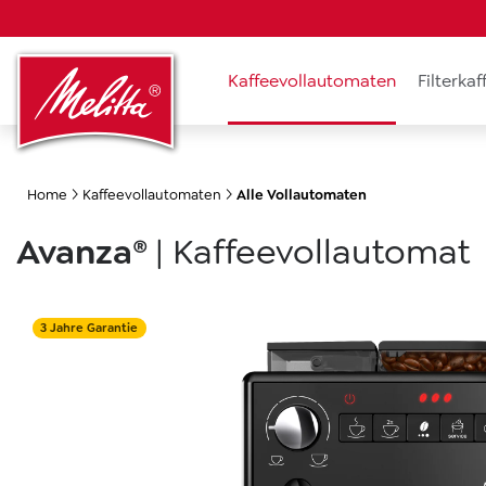
to search
Skip to main navigation
Kaffeevollautomaten
Filterka
Home
Kaffeevollautomaten
Alle Vollautomaten
Avanza®
|
Kaffeevollautomat
Skip image gallery
3 Jahre Garantie