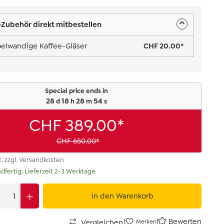
Zubehör direkt mitbestellen
elwandige Kaffee-Gläser
CHF 20.00*
Special price ends in
28
18
28
53
d
h
m
s
CHF 389.00*
CHF 650.00*
t. zzgl. Versandkosten
dfertig, Lieferzeit 2-3 Werktage
In den Warenkorb
|
|
Bewerten
Vergleichen
Merken