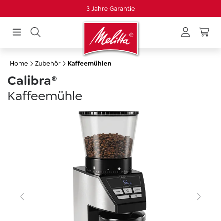
3 Jahre Garantie
alt springen
Home
Zubehör
Kaffeemühlen
Calibra®
Kaffeemühle
Skip image gallery