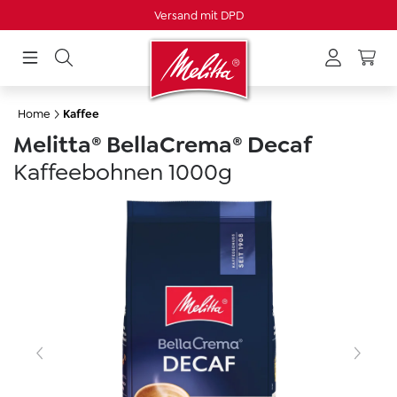
Versandkostenfrei ab CHF 80
Versand mit DPD
alt springen
Home
Kaffee
Melitta® BellaCrema® Decaf
Kaffeebohnen 1000g
Skip image gallery