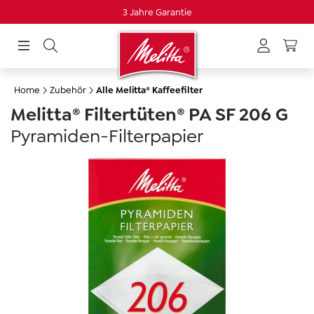
3 Jahre Garantie
alt springen
Home
Zubehör
Alle Melitta® Kaffeefilter
Melitta® Filtertüten® PA SF 206 G
Pyramiden-Filterpapier
Skip image gallery