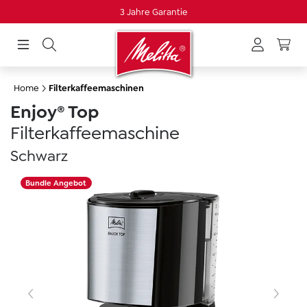
3 Jahre Garantie
alt springen
Home
Filterkaffeemaschinen
Enjoy® Top
Filterkaffeemaschine
Schwarz
Skip image gallery
Bundle Angebot