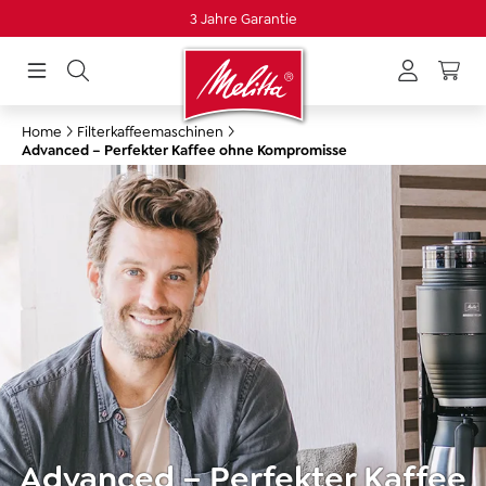
Versand mit DPD
alt springen
Home
Filterkaffeemaschinen
Advanced – Perfekter Kaffee ohne Kompromisse
Advanced – Perfekter Kaffee